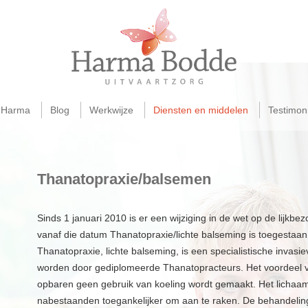
 Harma
Blog
Werkwijze
Diensten en middelen
Testimoni
Thanatopraxie/balsemen
Sinds 1 januari 2010 is er een wijziging in de wet op de lijkb
vanaf die datum Thanatopraxie/lichte balseming is toegestaan
Thanatopraxie, lichte balseming, is een specialistische invas
worden door gediplomeerde Thanatopracteurs. Het voordeel va
opbaren geen gebruik van koeling wordt gemaakt. Het lichaam 
nabestaanden toegankelijker om aan te raken. De behandelin